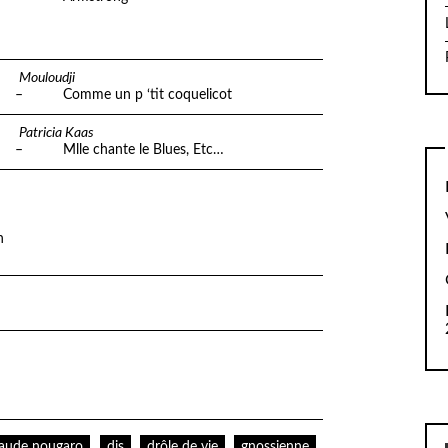
Mouloudji
– Comme un p ‘tit coquelicot
Patricia Kaas
– Mlle chante le Blues, Etc…
n
laude nougaro
dis
drôle de vie
gnossienne