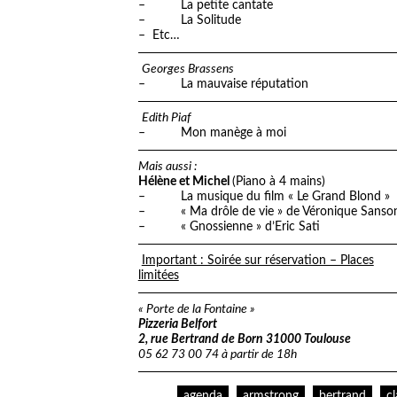
– La petite cantate
– La Solitude
– Etc…
Georges Brassens
– La mauvaise réputation
Edith Piaf
– Mon manège à moi
Mais aussi :
Hélène et Michel
(Piano à 4 mains)
– La musique du film « Le Grand Blond »
– « Ma drôle de vie » de Véronique Sanso
– « Gnossienne » d’Eric Sati
Important : Soirée sur réservation – Places
limitées
« Porte de la Fontaine »
Pizzeria Belfort
2, rue Bertrand de Born 31000 Toulouse
05 62 73 00 74 à partir de 18h
agenda
armstrong
bertrand
c