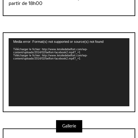
partir de 18h00
Lecteur
Media error: Format(s) not supported or source(s) not found
vidéo
Télécharger le fichier: http://www.letoiledebelfort.com/wp-
content/uploads/2014/02/belfort-facebook2.mp4?_=1
Télécharger le fichier: http://www.letoiledebelfort.com/wp-
content/uploads/2014/02/belfort-facebook2.mp4?_=1
Gallerie