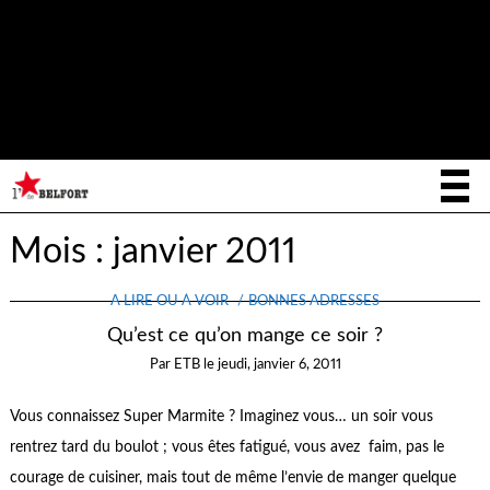
Notice
: La fonction _load_textdomain_just_in_time a été appelée de
façon
incorrecte
. Le chargement de la traduction pour le domaine
writee
a été déclenché trop tôt. Cela indique généralement que du
code dans l’extension ou le thème s’exécute trop tôt. Les traductions
init
doivent être chargées au moment de l’action
ou plus tard. Veuillez
lire
Débogage dans WordPress
(en) pour plus d’informations. (Ce
message a été ajouté à la version 6.7.0.) in
/home/letoiled/public_html/wp-includes/functions.php
on line
6170
Mois :
janvier 2011
A LIRE OU À VOIR
BONNES ADRESSES
Qu’est ce qu’on mange ce soir ?
Par
ETB
le
jeudi, janvier 6, 2011
Vous connaissez Super Marmite ? Imaginez vous… un soir vous
rentrez tard du boulot ; vous êtes fatigué, vous avez faim, pas le
courage de cuisiner, mais tout de même l’envie de manger quelque