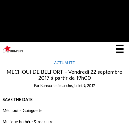
Notice
: La fonction _load_textdomain_just_in_time a été appelée de
façon
incorrecte
. Le chargement de la traduction pour le domaine
writee
a été déclenché trop tôt. Cela indique généralement que du
code dans l’extension ou le thème s’exécute trop tôt. Les traductions
init
doivent être chargées au moment de l’action
ou plus tard. Veuillez
lire
Débogage dans WordPress
(en) pour plus d’informations. (Ce
message a été ajouté à la version 6.7.0.) in
/home/letoiled/public_html/wp-includes/functions.php
on line
6170
ACTUALITÉ
MECHOUI DE BELFORT – Vendredi 22 septembre
2017 à partir de 19h00
Par
Bureau
le
dimanche, juillet 9, 2017
SAVE THE DATE
Méchoui – Guinguette
Musique berbère & rock’n roll