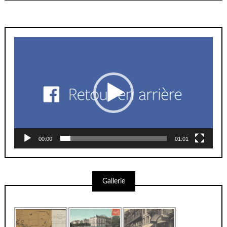
Lecteur
vidéo
00:00
01:01
Gallerie