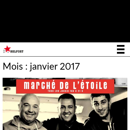
Notice
: La fonction _load_textdomain_just_in_time a été appelée de
façon
incorrecte
. Le chargement de la traduction pour le domaine
writee
a été déclenché trop tôt. Cela indique généralement que du
code dans l’extension ou le thème s’exécute trop tôt. Les traductions
init
doivent être chargées au moment de l’action
ou plus tard. Veuillez
lire
Débogage dans WordPress
(en) pour plus d’informations. (Ce
message a été ajouté à la version 6.7.0.) in
/home/letoiled/public_html/wp-includes/functions.php
on line
6170
Mois :
janvier 2017