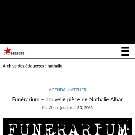
Notice
: La fonction _load_textdomain_just_in_time a été appelée de
façon
incorrecte
. Le chargement de la traduction pour le domaine
writee
a été déclenché trop tôt. Cela indique généralement que du
code dans l’extension ou le thème s’exécute trop tôt. Les traductions
init
doivent être chargées au moment de l’action
ou plus tard. Veuillez
lire
Débogage dans WordPress
(en) pour plus d’informations. (Ce
message a été ajouté à la version 6.7.0.) in
/home/letoiled/public_html/wp-includes/functions.php
on line
6170
Archive des étiquettes :
nathalie
AGENDA
ATELIER
Funérarium – nouvelle pièce de Nathalie Albar
Par
Zhu
le
jeudi, mai 30, 2013