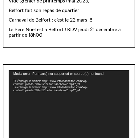
Vide-grenier de printemps (mai 2023)
Belfort fait son repas de quartier !
Carnaval de Belfort : c’est le 22 mars !!!
Le Père Noël est à Belfort ! RDV jeudi 21 décembre à
partir de 18h00
Lecteur
Media error: Format(s) not supported or source(s) not found
vidéo
Télécharger le fichier: http://www.letoiledebelfort.com/wp-
content/uploads/2014/02/belfort-facebook2.mp4?_=1
Télécharger le fichier: http://www.letoiledebelfort.com/wp-
content/uploads/2014/02/belfort-facebook2.mp4?_=1