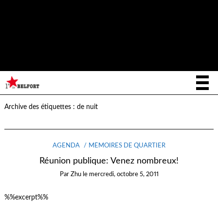
Notice
: La fonction _load_textdomain_just_in_time a été appelée de
façon
incorrecte
. Le chargement de la traduction pour le domaine
writee
a été déclenché trop tôt. Cela indique généralement que du
code dans l’extension ou le thème s’exécute trop tôt. Les traductions
init
doivent être chargées au moment de l’action
ou plus tard. Veuillez
lire
Débogage dans WordPress
(en) pour plus d’informations. (Ce
message a été ajouté à la version 6.7.0.) in
/home/letoiled/public_html/wp-includes/functions.php
on line
6170
Archive des étiquettes :
de nuit
AGENDA
MÉMOIRES DE QUARTIER
Réunion publique: Venez nombreux!
Par
Zhu
le
mercredi, octobre 5, 2011
%%excerpt%%