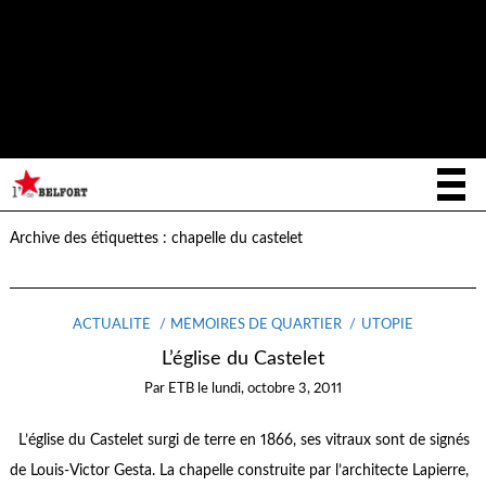
Notice
: La fonction _load_textdomain_just_in_time a été appelée de
façon
incorrecte
. Le chargement de la traduction pour le domaine
writee
a été déclenché trop tôt. Cela indique généralement que du
code dans l’extension ou le thème s’exécute trop tôt. Les traductions
init
doivent être chargées au moment de l’action
ou plus tard. Veuillez
lire
Débogage dans WordPress
(en) pour plus d’informations. (Ce
message a été ajouté à la version 6.7.0.) in
/home/letoiled/public_html/wp-includes/functions.php
on line
6170
Archive des étiquettes :
chapelle du castelet
ACTUALITÉ
MÉMOIRES DE QUARTIER
UTOPIE
L’église du Castelet
Par
ETB
le
lundi, octobre 3, 2011
L’église du Castelet surgi de terre en 1866, ses vitraux sont de signés
de Louis-Victor Gesta. La chapelle construite par l’architecte Lapierre,