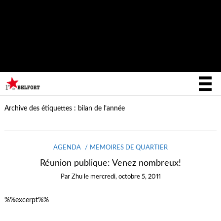
Notice
: La fonction _load_textdomain_just_in_time a été appelée de
façon
incorrecte
. Le chargement de la traduction pour le domaine
writee
a été déclenché trop tôt. Cela indique généralement que du
code dans l’extension ou le thème s’exécute trop tôt. Les traductions
init
doivent être chargées au moment de l’action
ou plus tard. Veuillez
lire
Débogage dans WordPress
(en) pour plus d’informations. (Ce
message a été ajouté à la version 6.7.0.) in
/home/letoiled/public_html/wp-includes/functions.php
on line
6170
Archive des étiquettes :
bilan de l’année
AGENDA
MÉMOIRES DE QUARTIER
Réunion publique: Venez nombreux!
Par
Zhu
le
mercredi, octobre 5, 2011
%%excerpt%%