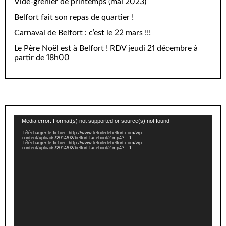
Vide-grenier de printemps (mai 2023)
Belfort fait son repas de quartier !
Carnaval de Belfort : c’est le 22 mars !!!
Le Père Noël est à Belfort ! RDV jeudi 21 décembre à
partir de 18h00
Lecteur
Media error: Format(s) not supported or source(s) not found
vidéo
Télécharger le fichier: http://www.letoiledebelfort.com/wp-
content/uploads/2014/02/belfort-facebook2.mp4?_=1
Télécharger le fichier: http://www.letoiledebelfort.com/wp-
content/uploads/2014/02/belfort-facebook2.mp4?_=1