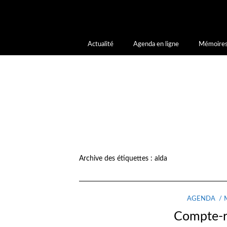
Notice
: La fonction _load_textdomain_just_in_time a été appelée de faç
l’extension ou le thème s’exécute trop tôt. Les traductions doivent être
à la version 6.7.0.) in
/home/letoiled/public_html/wp-includes/function
Actualité
Agenda en ligne
Mémoires
Archive des étiquettes :
alda
AGENDA
Compte-r