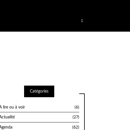
été déclenché trop tôt. Cela indique généralement que du code dans
dans WordPress
(en) pour plus d’informations. (Ce message a été ajouté
Catégories
A lire ou à voir
(6)
Actualité
(27)
Agenda
(62)