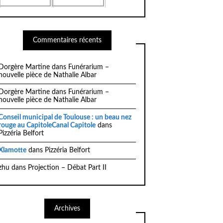
Commentaires récents
Dorgère Martine
dans
Funérarium –
nouvelle pièce de Nathalie Albar
Dorgère Martine
dans
Funérarium –
nouvelle pièce de Nathalie Albar
Conseil municipal de Toulouse : un beau nez
rouge au CapitoleCanal Capitole
dans
Pizzéria Belfort
Xlamotte
dans
Pizzéria Belfort
zhu
dans
Projection – Débat Part II
Archives