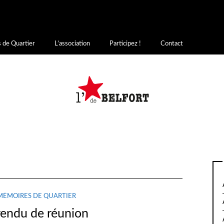
writee
on
incorrecte
. Le chargement de la traduction pour le domaine
a 
init
 chargées au moment de l’action
ou plus tard. Veuillez lire
Débogage 
s.php
on line
6170
 de Quartier
L’association
Participez !
Contact
MÉMOIRES DE QUARTIER
endu de réunion