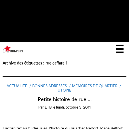
Notice
: La fonction _load_textdomain_just_in_time a été appelée de
façon
incorrecte
. Le chargement de la traduction pour le domaine
writee
a été déclenché trop tôt. Cela indique généralement que du
code dans l’extension ou le thème s’exécute trop tôt. Les traductions
init
doivent être chargées au moment de l’action
ou plus tard. Veuillez
lire
Débogage dans WordPress
(en) pour plus d’informations. (Ce
message a été ajouté à la version 6.7.0.) in
/home/letoiled/public_html/wp-includes/functions.php
on line
6170
Archive des étiquettes :
rue caffarelli
ACTUALITÉ
BONNES ADRESSES
MÉMOIRES DE QUARTIER
UTOPIE
Petite histoire de rue….
Par
ETB
le
lundi, octobre 3, 2011
Découvrez au fil des rues, l’histoire du quartier Belfort. Place Belfort