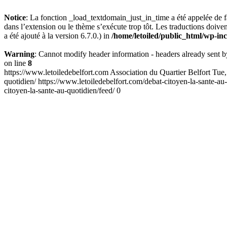
Notice
: La fonction _load_textdomain_just_in_time a été appelée de
dans l’extension ou le thème s’exécute trop tôt. Les traductions doiv
a été ajouté à la version 6.7.0.) in
/home/letoiled/public_html/wp-in
Warning
: Cannot modify header information - headers already sent b
on line
8
https://www.letoiledebelfort.com
Association du Quartier Belfort
Tue,
quotidien/
https://www.letoiledebelfort.com/debat-citoyen-la-sante-au
citoyen-la-sante-au-quotidien/feed/
0