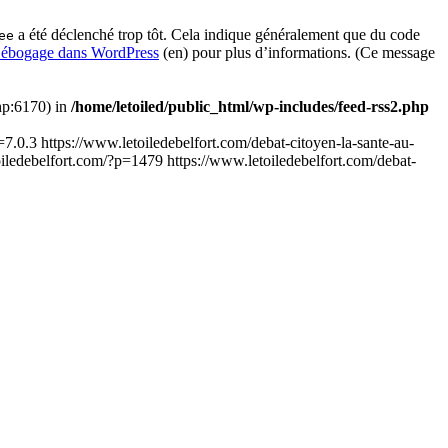
a été déclenché trop tôt. Cela indique généralement que du code
ee
ébogage dans WordPress
(en) pour plus d’informations. (Ce message
php:6170) in
/home/letoiled/public_html/wp-includes/feed-rss2.php
=7.0.3
https://www.letoiledebelfort.com/debat-citoyen-la-sante-au-
oiledebelfort.com/?p=1479
https://www.letoiledebelfort.com/debat-