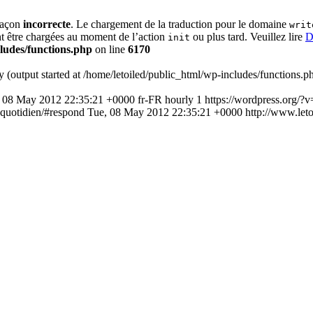
 façon
incorrecte
. Le chargement de la traduction pour le domaine
writ
ent être chargées au moment de l’action
ou plus tard. Veuillez lire
D
init
cludes/functions.php
on line
6170
y (output started at /home/letoiled/public_html/wp-includes/functions.
 08 May 2012 22:35:21 +0000
fr-FR
hourly
1
https://wordpress.org/?v
-quotidien/#respond
Tue, 08 May 2012 22:35:21 +0000
http://www.let