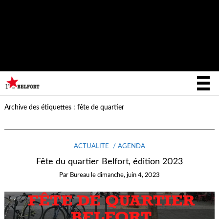
Notice
: La fonction _load_textdomain_just_in_time a été appelée de
façon
incorrecte
. Le chargement de la traduction pour le domaine
writee
a été déclenché trop tôt. Cela indique généralement que du
code dans l’extension ou le thème s’exécute trop tôt. Les traductions
init
doivent être chargées au moment de l’action
ou plus tard. Veuillez
lire
Débogage dans WordPress
(en) pour plus d’informations. (Ce
message a été ajouté à la version 6.7.0.) in
/home/letoiled/public_html/wp-includes/functions.php
on line
6170
Archive des étiquettes :
fête de quartier
ACTUALITÉ
AGENDA
Fête du quartier Belfort, édition 2023
Par
Bureau
le
dimanche, juin 4, 2023