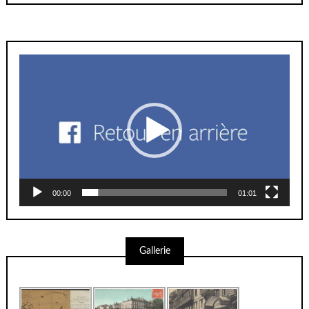
Lecteur
vidéo
00:00
01:01
Gallerie