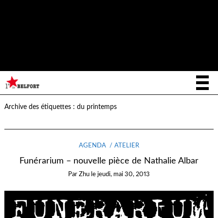
Notice
: La fonction _load_textdomain_just_in_time a été appelée de
façon
incorrecte
. Le chargement de la traduction pour le domaine
writee
a été déclenché trop tôt. Cela indique généralement que du
code dans l’extension ou le thème s’exécute trop tôt. Les traductions
init
doivent être chargées au moment de l’action
ou plus tard. Veuillez
lire
Débogage dans WordPress
(en) pour plus d’informations. (Ce
message a été ajouté à la version 6.7.0.) in
/home/letoiled/public_html/wp-includes/functions.php
on line
6170
Archive des étiquettes :
du printemps
AGENDA
ATELIER
Funérarium – nouvelle pièce de Nathalie Albar
Par
Zhu
le
jeudi, mai 30, 2013