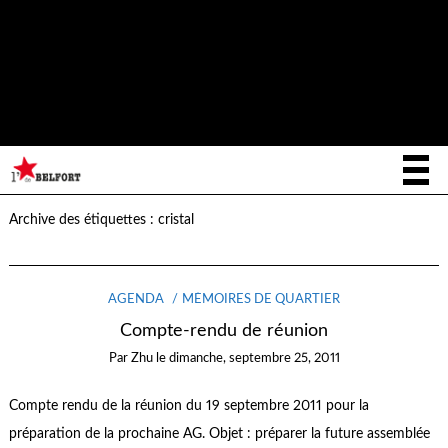
Notice
: La fonction _load_textdomain_just_in_time a été appelée de
façon
incorrecte
. Le chargement de la traduction pour le domaine
writee
a été déclenché trop tôt. Cela indique généralement que du
code dans l’extension ou le thème s’exécute trop tôt. Les traductions
init
doivent être chargées au moment de l’action
ou plus tard. Veuillez
lire
Débogage dans WordPress
(en) pour plus d’informations. (Ce
message a été ajouté à la version 6.7.0.) in
/home/letoiled/public_html/wp-includes/functions.php
on line
6170
Archive des étiquettes :
cristal
AGENDA
MÉMOIRES DE QUARTIER
Compte-rendu de réunion
Par
Zhu
le
dimanche, septembre 25, 2011
Compte rendu de la réunion du 19 septembre 2011 pour la
préparation de la prochaine AG. Objet : préparer la future assemblée