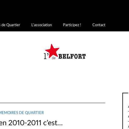
writee
on
incorrecte
. Le chargement de la traduction pour le domaine
a 
init
 chargées au moment de l’action
ou plus tard. Veuillez lire
Débogage 
s.php
on line
6170
 de Quartier
L’association
Participez !
Contact
MÉMOIRES DE QUARTIER
 en 2010-2011 c’est…