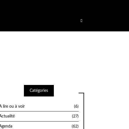
été déclenché trop tôt. Cela indique généralement que du code dans
dans WordPress
(en) pour plus d’informations. (Ce message a été ajouté
Catégories
A lire ou à voir
(6)
Actualité
(27)
Agenda
(62)