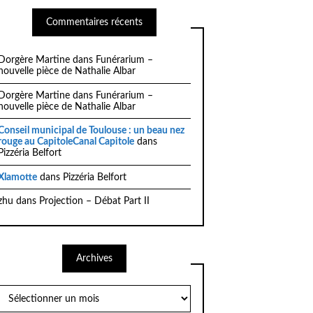
Commentaires récents
Dorgère Martine
dans
Funérarium –
nouvelle pièce de Nathalie Albar
Dorgère Martine
dans
Funérarium –
nouvelle pièce de Nathalie Albar
Conseil municipal de Toulouse : un beau nez
rouge au CapitoleCanal Capitole
dans
Pizzéria Belfort
Xlamotte
dans
Pizzéria Belfort
zhu
dans
Projection – Débat Part II
Archives
Archives