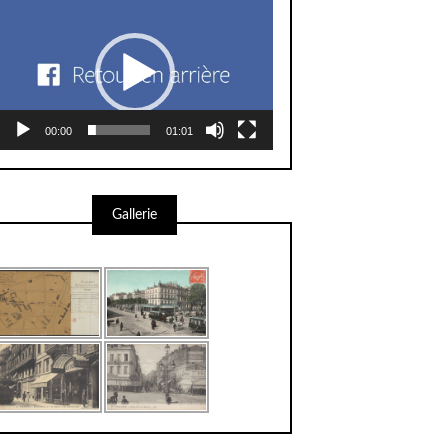
Lecteur
vidéo
00:00
01:01
Gallerie