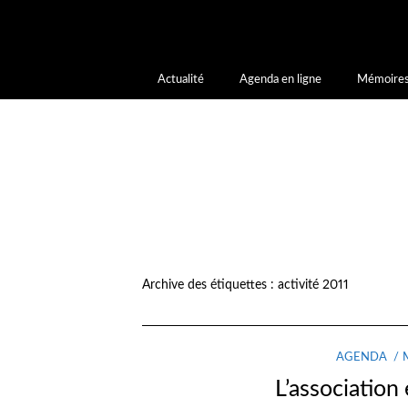
Notice
: La fonction _load_textdomain_just_in_time a été appelée de faç
l’extension ou le thème s’exécute trop tôt. Les traductions doivent être
à la version 6.7.0.) in
/home/letoiled/public_html/wp-includes/function
Actualité
Agenda en ligne
Mémoires
Archive des étiquettes :
activité 2011
AGENDA
L’association