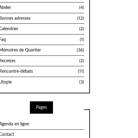
Atelier
(4)
Bonnes adresses
(12)
Calendrier
(2)
Faq
(1)
Mémoires de Quartier
(36)
Recettes
(2)
Rencontre-débats
(11)
Utopie
(3)
Pages
Agenda en ligne
Contact