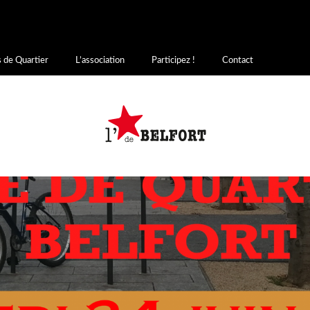
writee
on
incorrecte
. Le chargement de la traduction pour le domaine
a 
init
 chargées au moment de l’action
ou plus tard. Veuillez lire
Débogage 
s.php
on line
6170
 de Quartier
L’association
Participez !
Contact