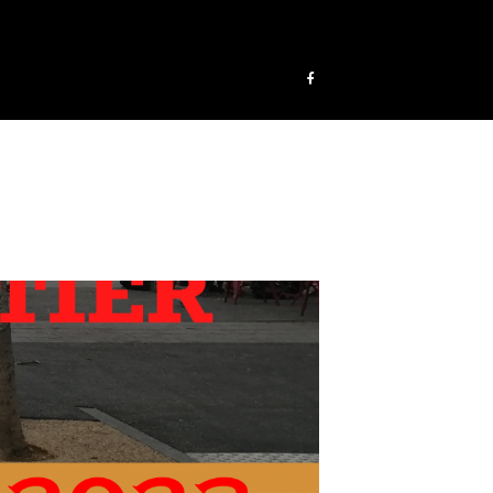
été déclenché trop tôt. Cela indique généralement que du code dans
dans WordPress
(en) pour plus d’informations. (Ce message a été ajouté