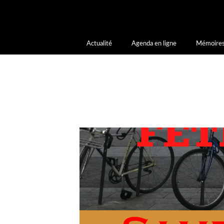
Notice
: La fonction _load_textdomain_just_in_time a été appelée de faç
l’extension ou le thème s’exécute trop tôt. Les traductions doivent être
à la version 6.7.0.) in
/home/letoiled/public_html/wp-includes/function
Actualité
Agenda en ligne
Mémoires